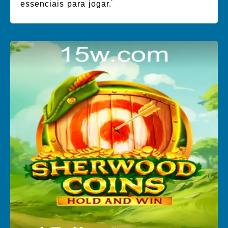
essenciais para jogar.