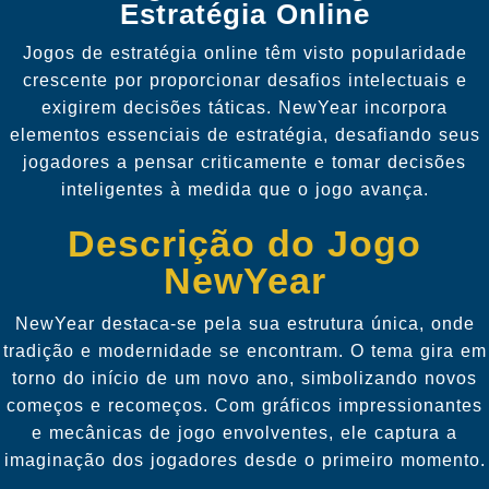
Estratégia Online
Jogos de estratégia online têm visto popularidade
crescente por proporcionar desafios intelectuais e
exigirem decisões táticas. NewYear incorpora
elementos essenciais de estratégia, desafiando seus
jogadores a pensar criticamente e tomar decisões
inteligentes à medida que o jogo avança.
Descrição do Jogo
NewYear
NewYear destaca-se pela sua estrutura única, onde
tradição e modernidade se encontram. O tema gira em
torno do início de um novo ano, simbolizando novos
começos e recomeços. Com gráficos impressionantes
e mecânicas de jogo envolventes, ele captura a
imaginação dos jogadores desde o primeiro momento.