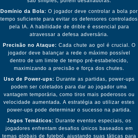
são simples, porém desafiadoras:
Domínio da Bola:
O jogador deve controlar a bola por
tempo suficiente para evitar os defensores controlados
pela IA. A habilidade de drible é essencial para
atravessar a defesa adversária.
Precisão no Ataque:
Cada chute ao gol é crucial. O
jogador deve balançar a rede o máximo possível
dentro de um limite de tempo pré-estabelecido,
maximizando a precisão e força dos chutes.
Uso de Power-ups:
Durante as partidas, power-ups
podem ser coletados para dar ao jogador uma
vantagem temporária, como tiros mais poderosos ou
velocidade aumentada. A estratégia ao utilizar estes
power-ups pode determinar o sucesso na partida.
Jogos Temáticos:
Durante eventos especiais, os
jogadores enfrentam desafios únicos baseados em
temas globais de futebol, ajustando suas táticas para