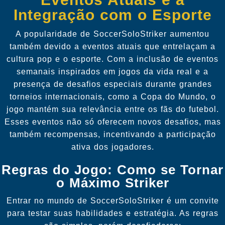
Integração com o Esporte
A popularidade de SoccerSoloStriker aumentou
também devido a eventos atuais que entrelaçam a
cultura pop e o esporte. Com a inclusão de eventos
semanais inspirados em jogos da vida real e a
presença de desafios especiais durante grandes
torneios internacionais, como a Copa do Mundo, o
jogo mantém sua relevância entre os fãs do futebol.
Esses eventos não só oferecem novos desafios, mas
também recompensas, incentivando a participação
ativa dos jogadores.
Regras do Jogo: Como se Tornar
o Máximo Striker
Entrar no mundo de SoccerSoloStriker é um convite
para testar suas habilidades e estratégia. As regras