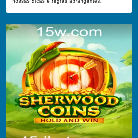
nossas dicas e regras abrangentes.