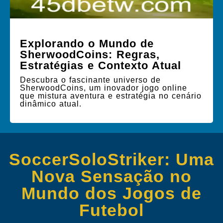
Explorando o Mundo de
SherwoodCoins: Regras,
Estratégias e Contexto Atual
Descubra o fascinante universo de
SherwoodCoins, um inovador jogo online
que mistura aventura e estratégia no cenário
dinâmico atual.
SoccerSoloStriker: Uma
Nova Sensação no
Mundo dos Jogos de
Futebol