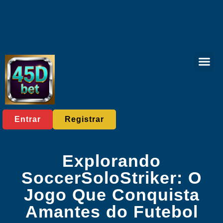
Jogos de tab
Notícias E
Entrar
Registrar
Explorando
SoccerSoloStriker: O
Jogo Que Conquista
Amantes do Futebol