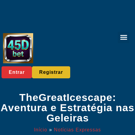
Jogos de tab
Notícias E
Entrar
Registrar
TheGreatIcescape:
Aventura e Estratégia nas
Geleiras
Início
»
Notícias Expressas