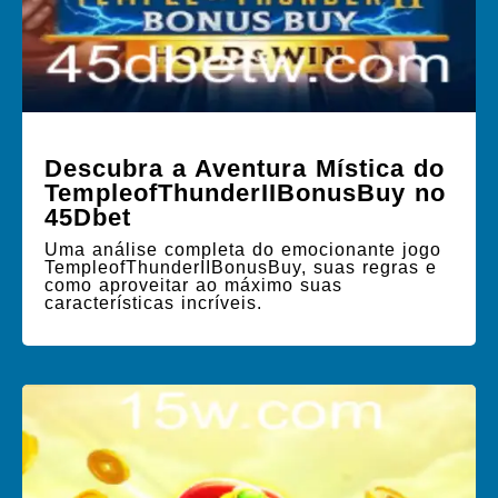
Descubra a Aventura Mística do
TempleofThunderIIBonusBuy no
45Dbet
Uma análise completa do emocionante jogo
TempleofThunderIIBonusBuy, suas regras e
como aproveitar ao máximo suas
características incríveis.