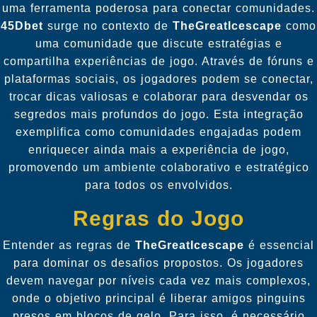
uma ferramenta poderosa para conectar comunidades.
45Dbet
surge no contexto de
TheGreatIcescape
como
uma comunidade que discute estratégias e
compartilha experiências de jogo. Através de fóruns e
plataformas sociais, os jogadores podem se conectar,
trocar dicas valiosas e colaborar para desvendar os
segredos mais profundos do jogo. Esta integração
exemplifica como comunidades engajadas podem
enriquecer ainda mais a experiência de jogo,
promovendo um ambiente colaborativo e estratégico
para todos os envolvidos.
Regras do Jogo
Entender as regras de
TheGreatIcescape
é essencial
para dominar os desafios propostos. Os jogadores
devem navegar por níveis cada vez mais complexos,
onde o objetivo principal é liberar amigos pinguins
presos em blocos de gelo. Para isso, é necessário