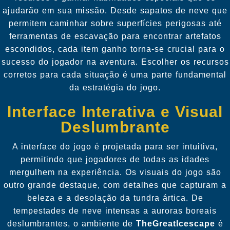
ajudarão em sua missão. Desde sapatos de neve que
permitem caminhar sobre superfícies perigosas até
ferramentas de escavação para encontrar artefatos
escondidos, cada item ganho torna-se crucial para o
sucesso do jogador na aventura. Escolher os recursos
corretos para cada situação é uma parte fundamental
da estratégia do jogo.
Interface Interativa e Visual
Deslumbrante
A interface do jogo é projetada para ser intuitiva,
permitindo que jogadores de todas as idades
mergulhem na experiência. Os visuais do jogo são
outro grande destaque, com detalhes que capturam a
beleza e a desolação da tundra ártica. De
tempestades de neve intensas a auroras boreais
deslumbrantes, o ambiente de
TheGreatIcescape
é