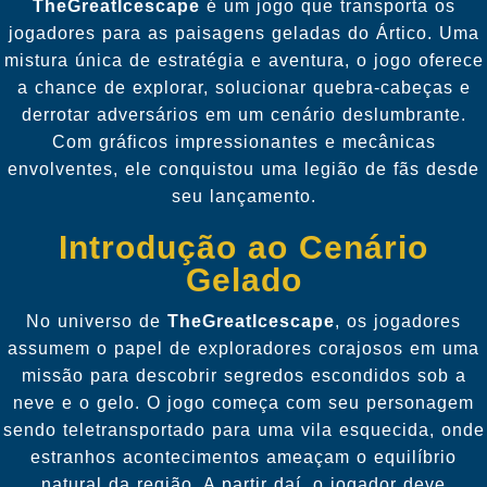
TheGreatIcescape
é um jogo que transporta os
jogadores para as paisagens geladas do Ártico. Uma
mistura única de estratégia e aventura, o jogo oferece
a chance de explorar, solucionar quebra-cabeças e
derrotar adversários em um cenário deslumbrante.
Com gráficos impressionantes e mecânicas
envolventes, ele conquistou uma legião de fãs desde
seu lançamento.
Introdução ao Cenário
Gelado
No universo de
TheGreatIcescape
, os jogadores
assumem o papel de exploradores corajosos em uma
missão para descobrir segredos escondidos sob a
neve e o gelo. O jogo começa com seu personagem
sendo teletransportado para uma vila esquecida, onde
estranhos acontecimentos ameaçam o equilíbrio
natural da região. A partir daí, o jogador deve