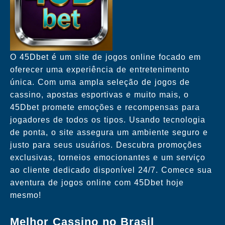
O 45Dbet é um site de jogos online focado em
oferecer uma experiência de entretenimento
única. Com uma ampla seleção de jogos de
cassino, apostas esportivas e muito mais, o
45Dbet promete emoções e recompensas para
jogadores de todos os tipos. Usando tecnologia
de ponta, o site assegura um ambiente seguro e
justo para seus usuários. Descubra promoções
exclusivas, torneios emocionantes e um serviço
ao cliente dedicado disponível 24/7. Comece sua
aventura de jogos online com 45Dbet hoje
mesmo!
Melhor Cassino no Brasil