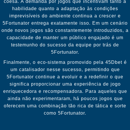
coesa. A demanda por jogos que incentivam tanto a
habilidade quanto a adaptação às condições
imprevisíveis do ambiente continua a crescer e
5Fortunator entrega exatamente isso. Em um cenário
onde novos jogos são constantemente introduzidos, a
capacidade de manter um público engajado é um
testemunho do sucesso da equipe por trás de
5Fortunator.
Finalmente, o eco-sistema promovido pela 45Dbet é
um catalisador nesse sucesso, permitindo que
5Fortunator continue a evoluir e a redefinir o que
significa proporcionar uma experiência de jogo
enriquecedora e recompensadora. Para aqueles que
ainda não experimentaram, há poucos jogos que
oferecem uma combinação tão rica de tática e sorte
como 5Fortunator.