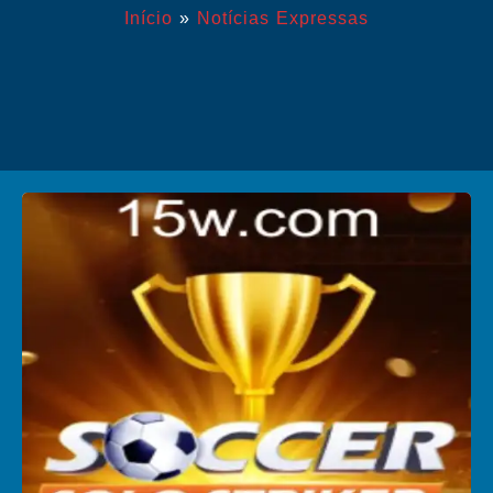
Início
»
Notícias Expressas