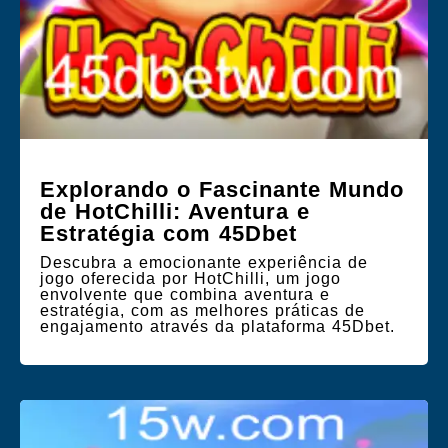
Explorando o Fascinante Mundo
de HotChilli: Aventura e
Estratégia com 45Dbet
Descubra a emocionante experiência de
jogo oferecida por HotChilli, um jogo
envolvente que combina aventura e
estratégia, com as melhores práticas de
engajamento através da plataforma 45Dbet.