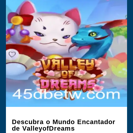
Descubra o Mundo Encantador
de ValleyofDreams