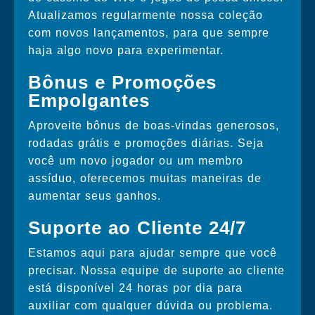
Atualizamos regularmente nossa coleção
com novos lançamentos, para que sempre
haja algo novo para experimentar.
Bônus e Promoções
Empolgantes
Aproveite bônus de boas-vindas generosos,
rodadas grátis e promoções diárias. Seja
você um novo jogador ou um membro
assíduo, oferecemos muitas maneiras de
aumentar seus ganhos.
Suporte ao Cliente 24/7
Estamos aqui para ajudar sempre que você
precisar. Nossa equipe de suporte ao cliente
está disponível 24 horas por dia para
auxiliar com qualquer dúvida ou problema.