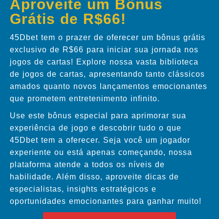
Aproveite um Bônus
Grátis de R$66!
45Dbet tem o prazer de oferecer um bônus grátis
exclusivo de R$66 para iniciar sua jornada nos
jogos de cartas! Explore nossa vasta biblioteca
de jogos de cartas, apresentando tanto clássicos
amados quanto novos lançamentos emocionantes
que prometem entretenimento infinito.
Use este bônus especial para aprimorar sua
experiência de jogo e descobrir tudo o que
45Dbet tem a oferecer. Seja você um jogador
experiente ou está apenas começando, nossa
plataforma atende a todos os níveis de
habilidade. Além disso, aproveite dicas de
especialistas, insights estratégicos e
oportunidades emocionantes para ganhar muito!