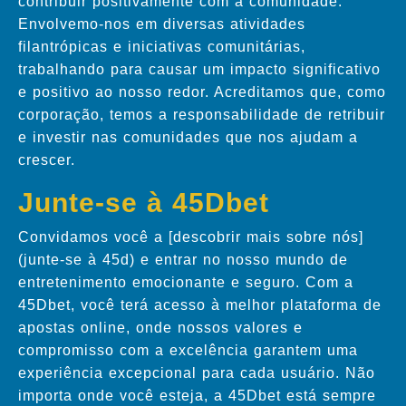
contribuir positivamente com a comunidade.
Envolvemo-nos em diversas atividades
filantrópicas e iniciativas comunitárias,
trabalhando para causar um impacto significativo
e positivo ao nosso redor. Acreditamos que, como
corporação, temos a responsabilidade de retribuir
e investir nas comunidades que nos ajudam a
crescer.
Junte-se à 45Dbet
Convidamos você a [descobrir mais sobre nós]
(junte-se à 45d) e entrar no nosso mundo de
entretenimento emocionante e seguro. Com a
45Dbet, você terá acesso à melhor plataforma de
apostas online, onde nossos valores e
compromisso com a excelência garantem uma
experiência excepcional para cada usuário. Não
importa onde você esteja, a 45Dbet está sempre