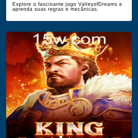
Explore o fascinante jogo ValleyofDreams e
aprenda suas regras e mecânicas.