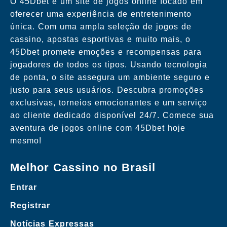
O 45Dbet é um site de jogos online focado em
oferecer uma experiência de entretenimento
única. Com uma ampla seleção de jogos de
cassino, apostas esportivas e muito mais, o
45Dbet promete emoções e recompensas para
jogadores de todos os tipos. Usando tecnologia
de ponta, o site assegura um ambiente seguro e
justo para seus usuários. Descubra promoções
exclusivas, torneios emocionantes e um serviço
ao cliente dedicado disponível 24/7. Comece sua
aventura de jogos online com 45Dbet hoje
mesmo!
Melhor Cassino no Brasil
Entrar
Registrar
Notícias Expressas