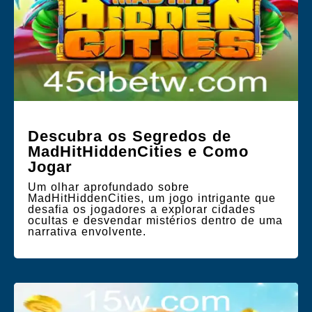
Descubra os Segredos de
MadHitHiddenCities e Como
Jogar
Um olhar aprofundado sobre
MadHitHiddenCities, um jogo intrigante que
desafia os jogadores a explorar cidades
ocultas e desvendar mistérios dentro de uma
narrativa envolvente.