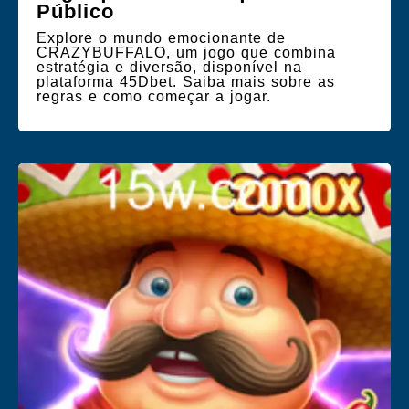
Público
Explore o mundo emocionante de
CRAZYBUFFALO, um jogo que combina
estratégia e diversão, disponível na
plataforma 45Dbet. Saiba mais sobre as
regras e como começar a jogar.