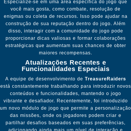
Especialize-se em uma área específica do jogo que
você mais gosta, como combate, resolução de
enigmas ou coleta de recursos. Isso pode ajudar na
construção de sua reputação dentro do jogo. Além
disso, interagir com a comunidade do jogo pode
proporcionar dicas valiosas e formar colaborações
estratégicas que aumentam suas chances de obter
maiores recompensas.
Atualizações Recentes e
Funcionalidades Especiais
A equipe de desenvolvimento de
TreasureRaiders
está constantemente trabalhando para introduzir novos
conteúdos e funcionalidades, mantendo o jogo
vibrante e desafiador. Recentemente, foi introduzido
um novo módulo de jogo que permite a personalização
das missões, onde os jogadores podem criar e
partilhar desafios baseados em suas preferências,
adicionando ainda mais um nível de interação e