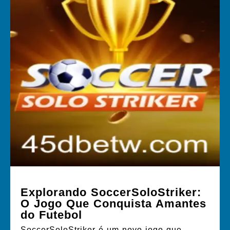
Explorando SoccerSoloStriker:
O Jogo Que Conquista Amantes
do Futebol
SoccerSoloStriker é um novo jogo que