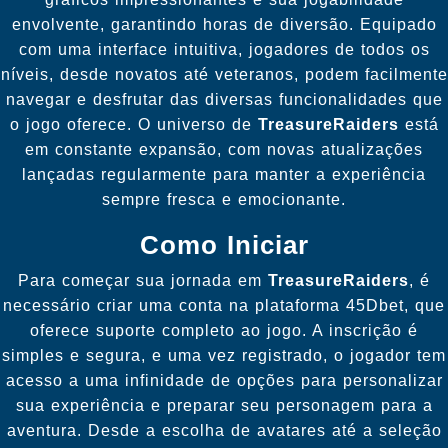
envolvente, garantindo horas de diversão. Equipado
com uma interface intuitiva, jogadores de todos os
níveis, desde novatos até veteranos, podem facilmente
navegar e desfrutar das diversas funcionalidades que
o jogo oferece. O universo de
TreasureRaiders
está
em constante expansão, com novas atualizações
lançadas regularmente para manter a experiência
sempre fresca e emocionante.
Como Iniciar
Para começar sua jornada em
TreasureRaiders
, é
necessário criar uma conta na plataforma 45Dbet, que
oferece suporte completo ao jogo. A inscrição é
simples e segura, e uma vez registrado, o jogador tem
acesso a uma infinidade de opções para personalizar
sua experiência e preparar seu personagem para a
aventura. Desde a escolha de avatares até a seleção