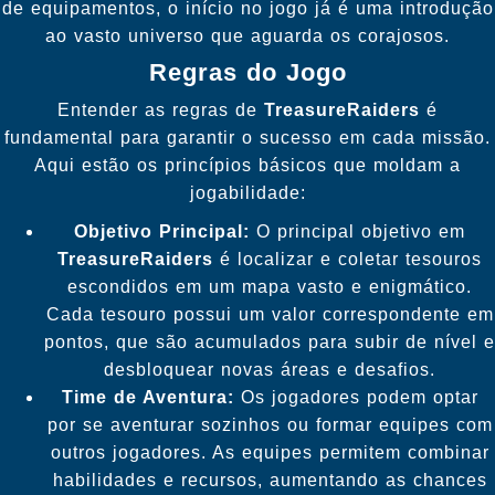
de equipamentos, o início no jogo já é uma introdução
ao vasto universo que aguarda os corajosos.
Regras do Jogo
Entender as regras de
TreasureRaiders
é
fundamental para garantir o sucesso em cada missão.
Aqui estão os princípios básicos que moldam a
jogabilidade:
Objetivo Principal:
O principal objetivo em
TreasureRaiders
é localizar e coletar tesouros
escondidos em um mapa vasto e enigmático.
Cada tesouro possui um valor correspondente em
pontos, que são acumulados para subir de nível e
desbloquear novas áreas e desafios.
Time de Aventura:
Os jogadores podem optar
por se aventurar sozinhos ou formar equipes com
outros jogadores. As equipes permitem combinar
habilidades e recursos, aumentando as chances