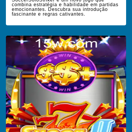
combina estratégia e habilidade em partidas
emocionantes. Descubra sua introdução
fascinante e regras cativantes.