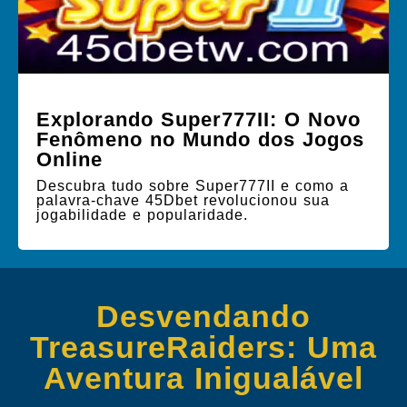
Explorando Super777II: O Novo
Fenômeno no Mundo dos Jogos
Online
Descubra tudo sobre Super777II e como a
palavra-chave 45Dbet revolucionou sua
jogabilidade e popularidade.
Desvendando
TreasureRaiders: Uma
Aventura Inigualável