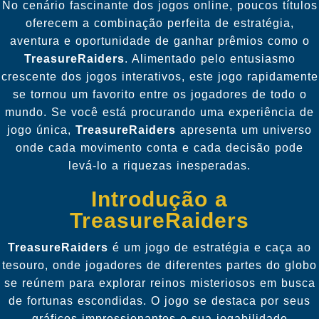
No cenário fascinante dos jogos online, poucos títulos
oferecem a combinação perfeita de estratégia,
aventura e oportunidade de ganhar prêmios como o
TreasureRaiders
. Alimentado pelo entusiasmo
crescente dos jogos interativos, este jogo rapidamente
se tornou um favorito entre os jogadores de todo o
mundo. Se você está procurando uma experiência de
jogo única,
TreasureRaiders
apresenta um universo
onde cada movimento conta e cada decisão pode
levá-lo a riquezas inesperadas.
Introdução a
TreasureRaiders
TreasureRaiders
é um jogo de estratégia e caça ao
tesouro, onde jogadores de diferentes partes do globo
se reúnem para explorar reinos misteriosos em busca
de fortunas escondidas. O jogo se destaca por seus
gráficos impressionantes e sua jogabilidade