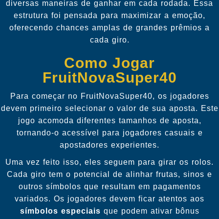
diversas maneiras de ganhar em cada rodada. Essa
estrutura foi pensada para maximizar a emoção,
oferecendo chances amplas de grandes prêmios a
cada giro.
Como Jogar
FruitNovaSuper40
Para começar no FruitNovaSuper40, os jogadores
devem primeiro selecionar o valor de sua aposta. Este
jogo acomoda diferentes tamanhos de aposta,
tornando-o acessível para jogadores casuais e
apostadores experientes.
Uma vez feito isso, eles seguem para girar os rolos.
Cada giro tem o potencial de alinhar frutas, sinos e
outros símbolos que resultam em pagamentos
variados. Os jogadores devem ficar atentos aos
símbolos especiais
que podem ativar bônus