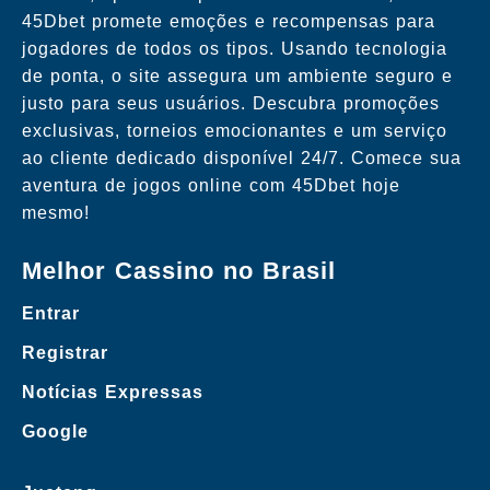
45Dbet promete emoções e recompensas para
jogadores de todos os tipos. Usando tecnologia
de ponta, o site assegura um ambiente seguro e
justo para seus usuários. Descubra promoções
exclusivas, torneios emocionantes e um serviço
ao cliente dedicado disponível 24/7. Comece sua
aventura de jogos online com 45Dbet hoje
mesmo!
Melhor Cassino no Brasil
Entrar
Registrar
Notícias Expressas
Google