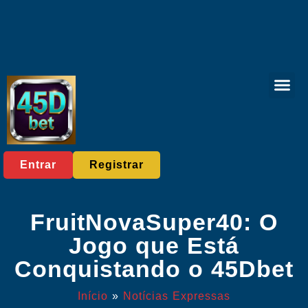
Jogos de tab
Notícias E
Entrar
Registrar
FruitNovaSuper40: O
Jogo que Está
Conquistando o 45Dbet
Início
»
Notícias Expressas