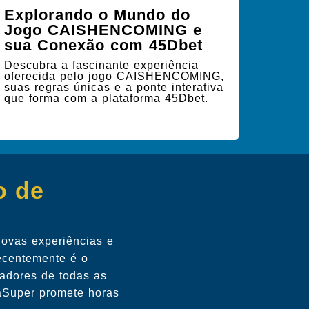
Explorando o Mundo do
Jogo CAISHENCOMING e
sua Conexão com 45Dbet
Descubra a fascinante experiência
oferecida pelo jogo CAISHENCOMING,
suas regras únicas e a ponte interativa
que forma com a plataforma 45Dbet.
o de
novas experiências e
ecentemente é o
gadores de todas as
aSuper promete horas