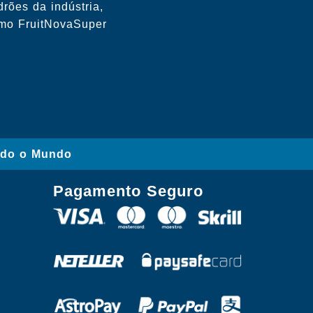
rões da indústria,
omo FruitNovaSuper
Todo o Mundo
Pagamento Seguro