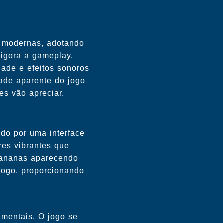
s modernas, adotando
vigora a gameplay.
idade e efeitos sonoros
dade aparente do jogo
es vão apreciar.
ido por uma interface
res vibrantes que
 bananas aparecendo
 jogo, proporcionando
amentais. O jogo se