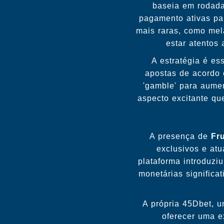
baseia em rodada
pagamento ativas par
mais raras, como me
estar atentos
A estratégia é es
apostas de acordo 
'gamble' para aumen
aspecto excitante q
A presença de
Fr
exclusivos e at
plataforma introduz
monetárias significa
A própria 45Dbet, u
oferecer uma e