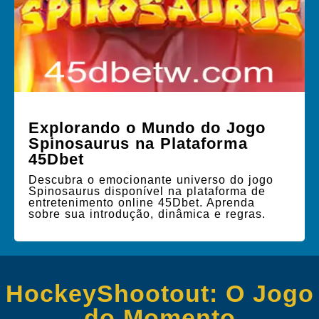
Explorando o Mundo do Jogo
Spinosaurus na Plataforma
45Dbet
Descubra o emocionante universo do jogo
Spinosaurus disponível na plataforma de
entretenimento online 45Dbet. Aprenda
sobre sua introdução, dinâmica e regras.
HockeyShootout: O Jogo
do Momento