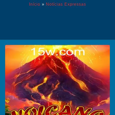
Início
»
Notícias Expressas