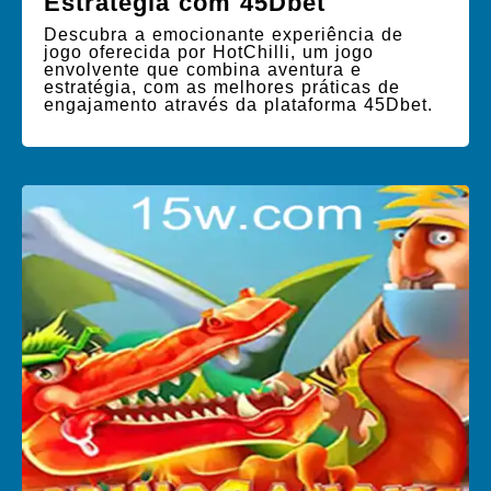
Estratégia com 45Dbet
Descubra a emocionante experiência de
jogo oferecida por HotChilli, um jogo
envolvente que combina aventura e
estratégia, com as melhores práticas de
engajamento através da plataforma 45Dbet.