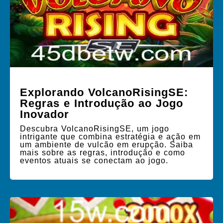
Explorando VolcanoRisingSE:
Regras e Introdução ao Jogo
Inovador
Descubra VolcanoRisingSE, um jogo
intrigante que combina estratégia e ação em
um ambiente de vulcão em erupção. Saiba
mais sobre as regras, introdução e como
eventos atuais se conectam ao jogo.