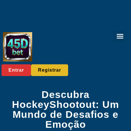
Jogos de tab
Notícias E
Entrar
Registrar
Descubra
HockeyShootout: Um
Mundo de Desafios e
Emoção