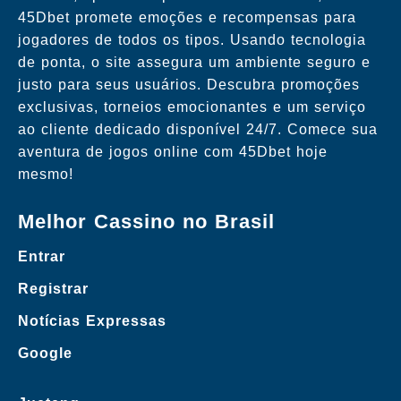
45Dbet promete emoções e recompensas para
jogadores de todos os tipos. Usando tecnologia
de ponta, o site assegura um ambiente seguro e
justo para seus usuários. Descubra promoções
exclusivas, torneios emocionantes e um serviço
ao cliente dedicado disponível 24/7. Comece sua
aventura de jogos online com 45Dbet hoje
mesmo!
Melhor Cassino no Brasil
Entrar
Registrar
Notícias Expressas
Google