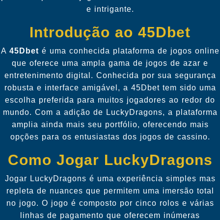
e intrigante.
Introdução ao 45Dbet
A
45Dbet
é uma conhecida plataforma de jogos online
que oferece uma ampla gama de jogos de azar e
entretenimento digital. Conhecida por sua segurança
robusta e interface amigável, a 45Dbet tem sido uma
escolha preferida para muitos jogadores ao redor do
mundo. Com a adição de LuckyDragons, a plataforma
amplia ainda mais seu portfólio, oferecendo mais
opções para os entusiastas dos jogos de cassino.
Como Jogar LuckyDragons
Jogar LuckyDragons é uma experiência simples mas
repleta de nuances que permitem uma imersão total
no jogo. O jogo é composto por cinco rolos e várias
linhas de pagamento que oferecem inúmeras