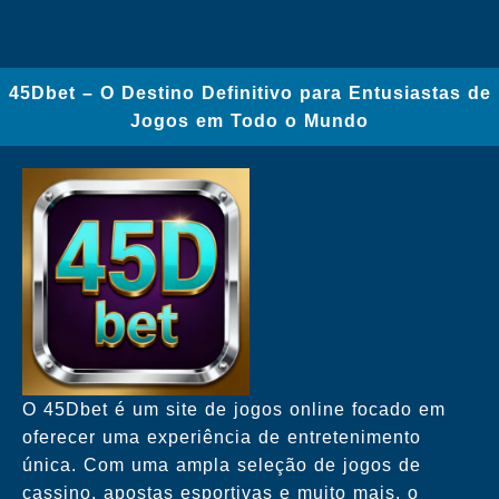
45Dbet – O Destino Definitivo para Entusiastas de
Jogos em Todo o Mundo
O 45Dbet é um site de jogos online focado em
oferecer uma experiência de entretenimento
única. Com uma ampla seleção de jogos de
cassino, apostas esportivas e muito mais, o