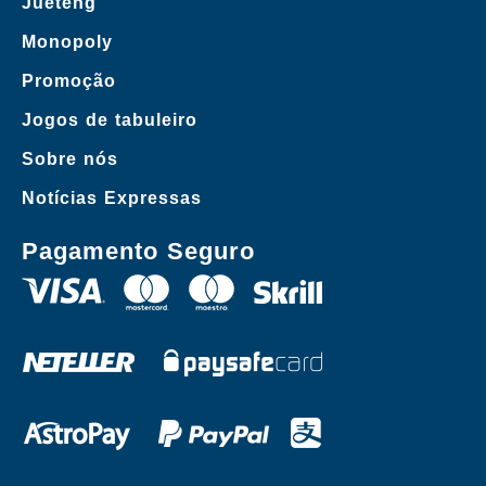
Jueteng
Monopoly
Promoção
Jogos de tabuleiro
Sobre nós
Notícias Expressas
Pagamento Seguro