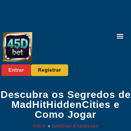
Jogos de tab
Notícias E
Entrar
Registrar
Descubra os Segredos de
MadHitHiddenCities e
Como Jogar
Início
»
Notícias Expressas