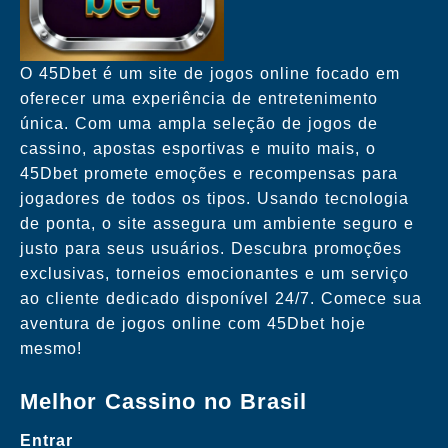
O 45Dbet é um site de jogos online focado em
oferecer uma experiência de entretenimento
única. Com uma ampla seleção de jogos de
cassino, apostas esportivas e muito mais, o
45Dbet promete emoções e recompensas para
jogadores de todos os tipos. Usando tecnologia
de ponta, o site assegura um ambiente seguro e
justo para seus usuários. Descubra promoções
exclusivas, torneios emocionantes e um serviço
ao cliente dedicado disponível 24/7. Comece sua
aventura de jogos online com 45Dbet hoje
mesmo!
Melhor Cassino no Brasil
Entrar