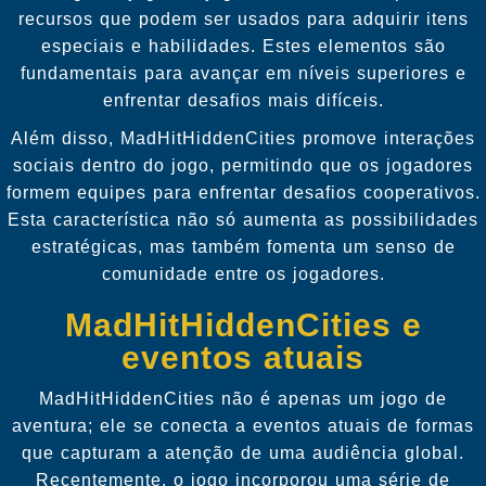
recursos que podem ser usados para adquirir itens
especiais e habilidades. Estes elementos são
fundamentais para avançar em níveis superiores e
enfrentar desafios mais difíceis.
Além disso, MadHitHiddenCities promove interações
sociais dentro do jogo, permitindo que os jogadores
formem equipes para enfrentar desafios cooperativos.
Esta característica não só aumenta as possibilidades
estratégicas, mas também fomenta um senso de
comunidade entre os jogadores.
MadHitHiddenCities e
eventos atuais
MadHitHiddenCities não é apenas um jogo de
aventura; ele se conecta a eventos atuais de formas
que capturam a atenção de uma audiência global.
Recentemente, o jogo incorporou uma série de