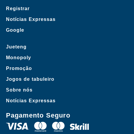
Registrar
Notícias Expressas
Google
Jueteng
Monopoly
Promoção
Jogos de tabuleiro
Sobre nós
Notícias Expressas
Pagamento Seguro