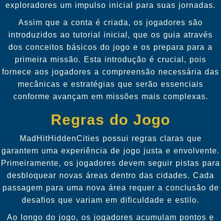
exploradores um impulso inicial para suas jornadas.
Assim que a conta é criada, os jogadores são
introduzidos ao tutorial inicial, que os guia através
dos conceitos básicos do jogo e os prepara para a
primeira missão. Esta introdução é crucial, pois
fornece aos jogadores a compreensão necessária das
mecânicas e estratégias que serão essenciais
conforme avançam em missões mais complexas.
Regras do Jogo
MadHitHiddenCities possui regras claras que
garantem uma experiência de jogo justa e envolvente.
Primeiramente, os jogadores devem seguir pistas para
desbloquear novas áreas dentro das cidades. Cada
passagem para uma nova área requer a conclusão de
desafios que variam em dificuldade e estilo.
Ao longo do jogo, os jogadores acumulam pontos e