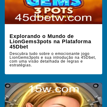
Explorando o Mundo de
LionGems3pots na Plataforma
45Dbet
Descubra tudo sobre o emocionante jogo
LionGems3pots e sua introdução na 45Dbet,
com uma visão detalhada de regras e
estratégias.