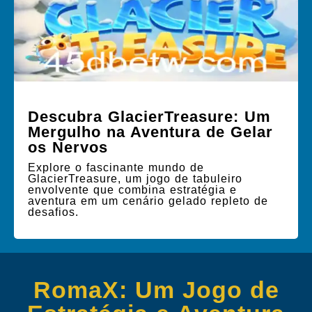
Descubra GlacierTreasure: Um
Mergulho na Aventura de Gelar
os Nervos
Explore o fascinante mundo de
GlacierTreasure, um jogo de tabuleiro
envolvente que combina estratégia e
aventura em um cenário gelado repleto de
desafios.
RomaX: Um Jogo de