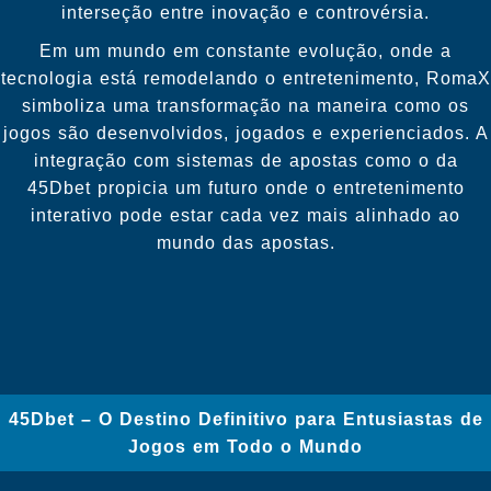
interseção entre inovação e controvérsia.
Em um mundo em constante evolução, onde a
tecnologia está remodelando o entretenimento, RomaX
simboliza uma transformação na maneira como os
jogos são desenvolvidos, jogados e experienciados. A
integração com sistemas de apostas como o da
45Dbet propicia um futuro onde o entretenimento
interativo pode estar cada vez mais alinhado ao
mundo das apostas.
45Dbet – O Destino Definitivo para Entusiastas de
Jogos em Todo o Mundo