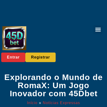
Jogos de tab
Notícias E
Entrar
Registrar
Explorando o Mundo de
RomaX: Um Jogo
Inovador com 45Dbet
Início
»
Notícias Expressas