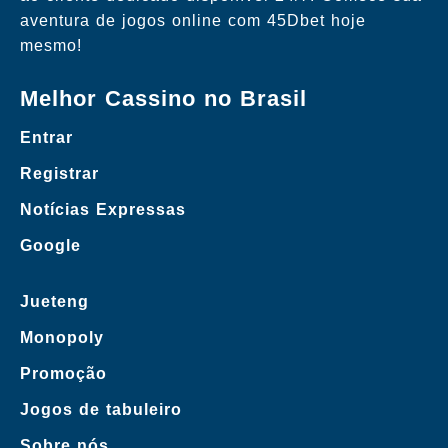
aventura de jogos online com 45Dbet hoje
mesmo!
Melhor Cassino no Brasil
Entrar
Registrar
Notícias Expressas
Google
Jueteng
Monopoly
Promoção
Jogos de tabuleiro
Sobre nós