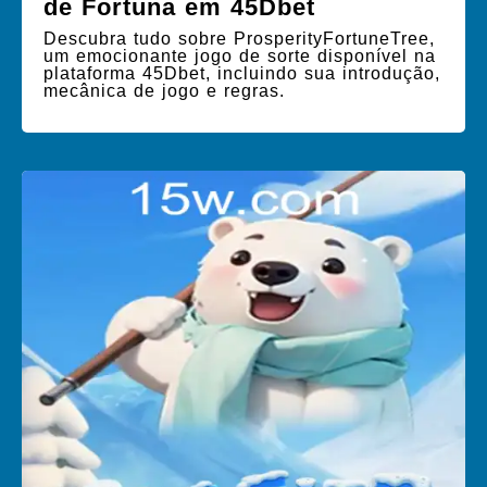
de Fortuna em 45Dbet
Descubra tudo sobre ProsperityFortuneTree,
um emocionante jogo de sorte disponível na
plataforma 45Dbet, incluindo sua introdução,
mecânica de jogo e regras.