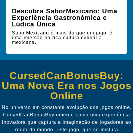
Descubra SaborMexicano: Uma
Experiência Gastronômica e
Lúdica Única
SaborMexicano é mais do que um jogo, é
uma imersão na rica cultura culinária
mexicana.
CursedCanBonusBuy:
Uma Nova Era nos Jogos
Online
No universo em constante evolução dos jogos online,
CursedCanBonusBuy emerge como uma experiência
inovadora que captura a imaginação de jogadores ao
redor do mundo. Este jogo, que se mistura