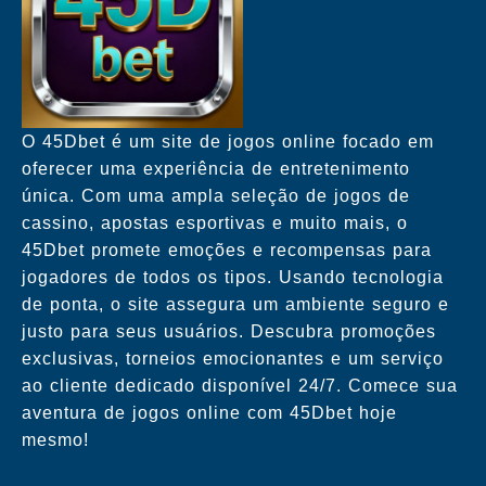
O 45Dbet é um site de jogos online focado em
oferecer uma experiência de entretenimento
única. Com uma ampla seleção de jogos de
cassino, apostas esportivas e muito mais, o
45Dbet promete emoções e recompensas para
jogadores de todos os tipos. Usando tecnologia
de ponta, o site assegura um ambiente seguro e
justo para seus usuários. Descubra promoções
exclusivas, torneios emocionantes e um serviço
ao cliente dedicado disponível 24/7. Comece sua
aventura de jogos online com 45Dbet hoje
mesmo!