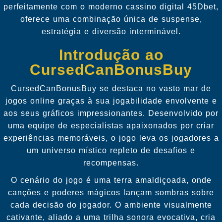
perfeitamente com o moderno cassino digital 45Dbet,
oferece uma combinação única de suspense,
estratégia e diversão interminável.
Introdução ao
CursedCanBonusBuy
CursedCanBonusBuy se destaca no vasto mar de
jogos online graças à sua jogabilidade envolvente e
aos seus gráficos impressionantes. Desenvolvido por
uma equipe de especialistas apaixonados por criar
experiências memoráveis, o jogo leva os jogadores a
um universo místico repleto de desafios e
recompensas.
O cenário do jogo é uma terra amaldiçoada, onde
canções e poderes mágicos lançam sombras sobre
cada decisão do jogador. O ambiente visualmente
cativante, aliado a uma trilha sonora evocativa, cria