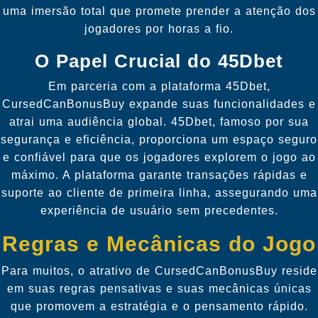
uma imersão total que promete prender a atenção dos
jogadores por horas a fio.
O Papel Crucial do 45Dbet
Em parceria com a plataforma 45Dbet,
CursedCanBonusBuy expande suas funcionalidades e
atrai uma audiência global. 45Dbet, famoso por sua
segurança e eficiência, proporciona um espaço seguro
e confiável para que os jogadores explorem o jogo ao
máximo. A plataforma garante transações rápidas e
suporte ao cliente de primeira linha, assegurando uma
experiência de usuário sem precedentes.
Regras e Mecânicas do Jogo
Para muitos, o atrativo de CursedCanBonusBuy reside
em suas regras pensativas e suas mecânicas únicas
que promovem a estratégia e o pensamento rápido.